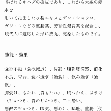
呼ばれるキハダの樹皮であり、これから大峯の寒
水を
用いて抽出した水製エキスとゲンノショウコ、
ガジュツなどの整腸薬、芳香性健胃薬を配合し、
現代人に適応した形に成丸、乾燥したものです。
効能・効果
食欲不振（食欲減退）、胃部・腹部膨満感、消化
不良、胃弱、食べ過ぎ（過食）、飲み過ぎ（過
飲）、
胸焼け、もたれ（胃もたれ）、胸つかえ、はきけ
（むかつき、胃のむかつき、二日酔い、
悪酔のむかつき、嘔気、悪心）、嘔吐、整腸（便