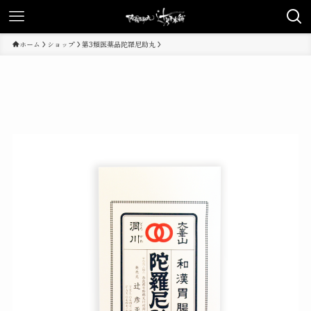
ホーム
ショップ
第3類医薬品陀羅尼助丸