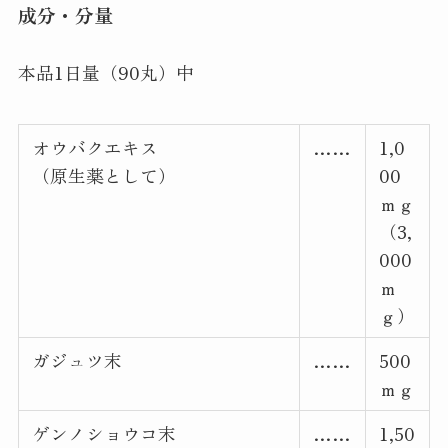
成分・分量
本品1日量（90丸）中
オウバクエキス
……
1,0
（原生薬として）
00
ｍｇ
（3,
000
ｍ
ｇ）
ガジュツ末
……
500
ｍｇ
ゲンノショウコ末
……
1,50