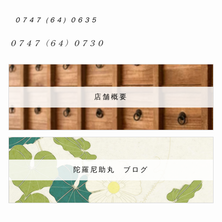
０７４７（６４）０６３５
０７４７（６４）０７３０
店舗概要
陀羅尼助丸 ブログ