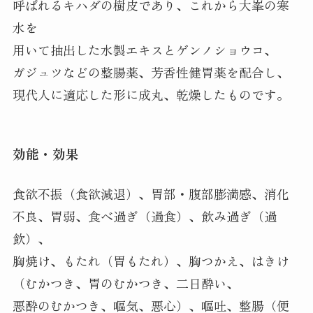
呼ばれるキハダの樹皮であり、これから大峯の寒
水を
用いて抽出した水製エキスとゲンノショウコ、
ガジュツなどの整腸薬、芳香性健胃薬を配合し、
現代人に適応した形に成丸、乾燥したものです。
効能・効果
食欲不振（食欲減退）、胃部・腹部膨満感、消化
不良、胃弱、食べ過ぎ（過食）、飲み過ぎ（過
飲）、
胸焼け、もたれ（胃もたれ）、胸つかえ、はきけ
（むかつき、胃のむかつき、二日酔い、
悪酔のむかつき、嘔気、悪心）、嘔吐、整腸（便