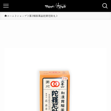
ホーム
ショップ
第3類医薬品陀羅尼助丸